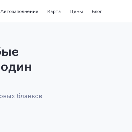
Автозаполнение
Карта
Цены
Блог
бые
 один
повых бланков