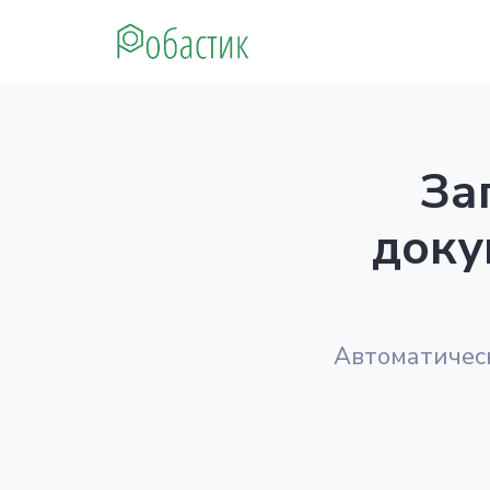
Робастик
За
доку
Автоматическ