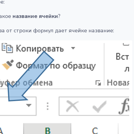
е:
такое
название ячейки
?
ва от строки формул дает ячейке название: