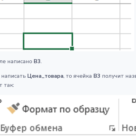
оле написано
В3
.
е написать
Цена_товара
, то ячейка
В3
получит наз
т так: