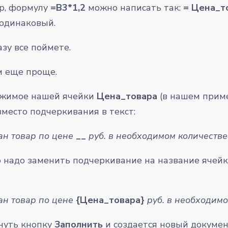
р, формулу
=В3*1,2
можно написать так:
= Цена_т
 одинаковый.
зу все поймете.
м еще проще.
ржимое нашей ячейки
Цена_товара
(в нашем прим
вместо подчеркивания в текст:
ан товар по цене
__
руб. в необходимом количестве
о надо заменить подчеркивание на название ячей
ан товар по цене
{Цена_товара}
руб. в необходим
кнуть кнопку
Заполнить
и создается новый докумен