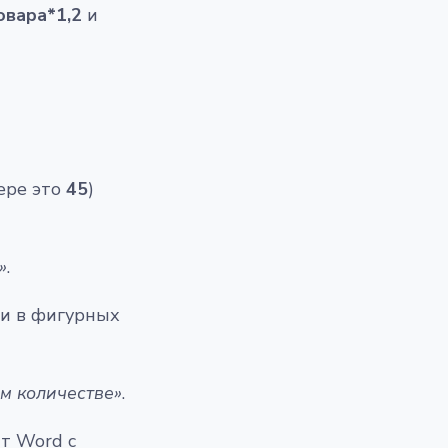
овара*1,2
и
ере это
45
)
»
.
ки в фигурных
ом количестве»
.
т Word с