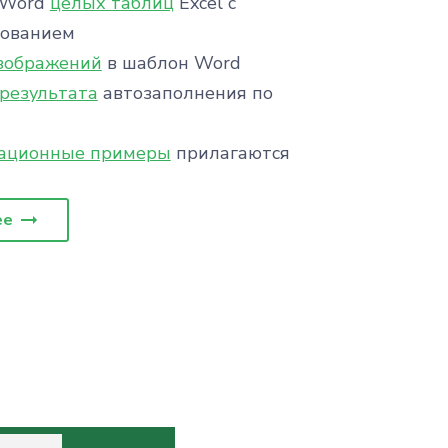
 Word
целых таблиц
Excel с
ованием
изображений
в шаблон Word
результата
автозаполнения по
ационные примеры
прилагаются
ее