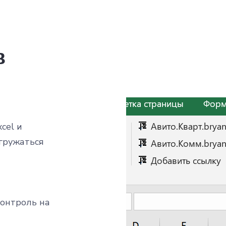
в
cel и
агружаться
контроль на