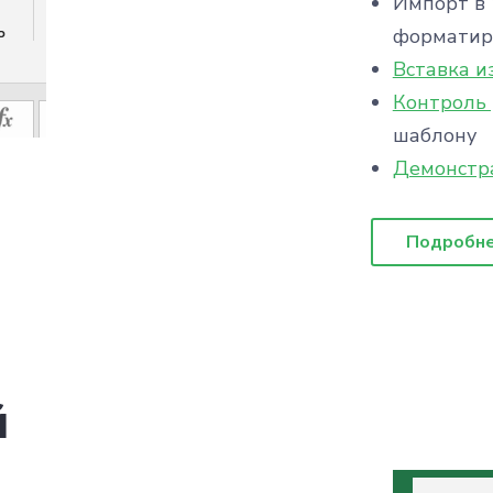
Импорт в
форматир
Вставка 
Контроль 
шаблону
Демонстр
Подробн
й