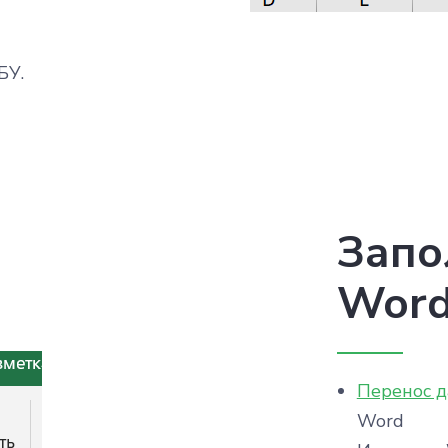
БУ.
Запо
Word
Перенос д
Word