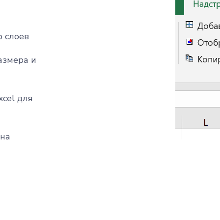
о слоев
азмера и
xcel для
 на